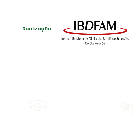
Realização
er, 197
Ligue: (51) 3030-2023
5703-