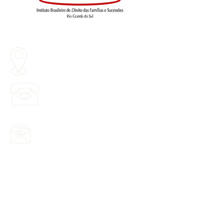
R. Herny Hugo Dreher, 197 - Planalto,
Bento Gonçalves - RS,
95703-200
Ligue:
(51) 3030-2023
Email:
rs@ibdfam.org.br