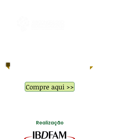
Translados - venda online!
Compre aqui >>
Realização